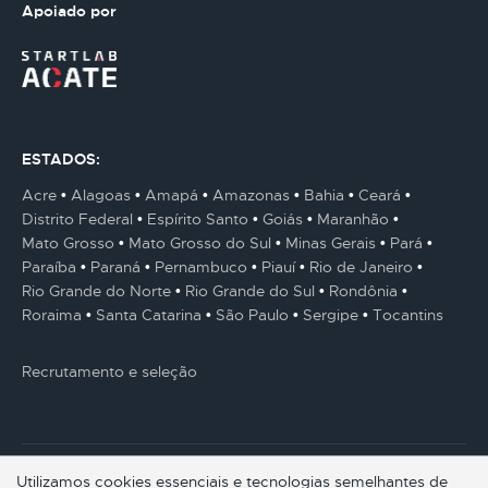
Apoiado por
ESTADOS:
Acre
Alagoas
Amapá
Amazonas
Bahia
Ceará
Distrito Federal
Espírito Santo
Goiás
Maranhão
Mato Grosso
Mato Grosso do Sul
Minas Gerais
Pará
Paraíba
Paraná
Pernambuco
Piauí
Rio de Janeiro
Rio Grande do Norte
Rio Grande do Sul
Rondônia
Roraima
Santa Catarina
São Paulo
Sergipe
Tocantins
Recrutamento e seleção
Utilizamos cookies essenciais e tecnologias semelhantes de