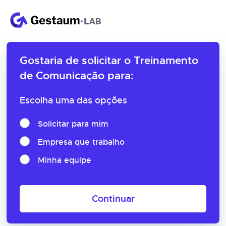
Gostaria de solicitar o
Treinamento
de Comunicação para:
Escolha uma das opções
Solicitar para mim
Empresa que trabalho
Minha equipe
Continuar