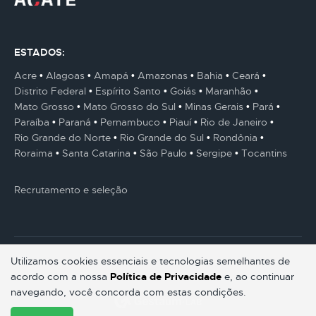
ESTADOS:
Acre
Alagoas
Amapá
Amazonas
Bahia
Ceará
Distrito Federal
Espírito Santo
Goiás
Maranhão
Mato Grosso
Mato Grosso do Sul
Minas Gerais
Pará
Paraíba
Paraná
Pernambuco
Piauí
Rio de Janeiro
Rio Grande do Norte
Rio Grande do Sul
Rondônia
Roraima
Santa Catarina
São Paulo
Sergipe
Tocantins
Recrutamento e seleção
Utilizamos cookies essenciais e tecnologias semelhantes de
acordo com a nossa
Política de Privacidade
e, ao continuar
© Gestaum Lab ® Todos os direitos reservados.
navegando, você concorda com estas condições.