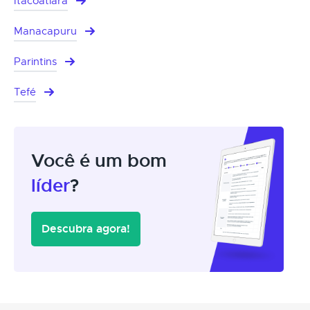
Itacoatiara
Manacapuru
Parintins
Tefé
Você é um bom
líder
?
Descubra agora!