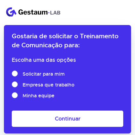
Gostaria de solicitar o
Treinamento
de Comunicação para:
Escolha uma das opções
Solicitar para mim
Empresa que trabalho
Minha equipe
Continuar