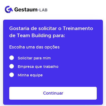
Gostaria de solicitar o
Treinamento
de Team Building para:
Escolha uma das opções
Solicitar para mim
Empresa que trabalho
Minha equipe
Continuar