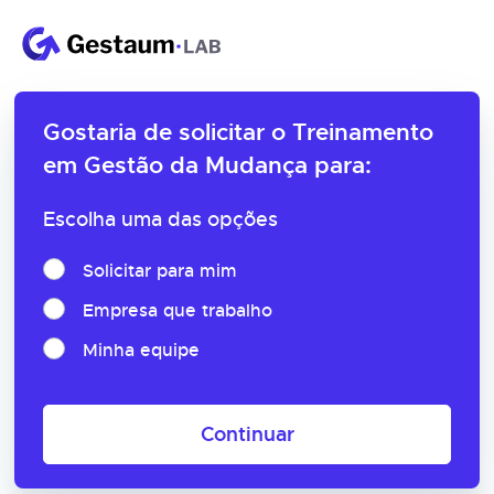
Gostaria de solicitar o
Treinamento
em Gestão da Mudança para:
Escolha uma das opções
Solicitar para mim
Empresa que trabalho
Minha equipe
Continuar