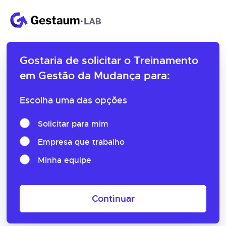
Gostaria de solicitar o
Treinamento
em Gestão da Mudança para:
Escolha uma das opções
Solicitar para mim
Empresa que trabalho
Minha equipe
Continuar