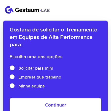
Gostaria de solicitar o
Treinamento
em Equipes de Alta Performance
para:
Escolha uma das opções
Solicitar para mim
Empresa que trabalho
Minha equipe
Continuar