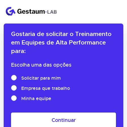
Gostaria de solicitar o
Treinamento
em Equipes de Alta Performance
para:
Escolha uma das opções
Solicitar para mim
Empresa que trabalho
Minha equipe
Continuar