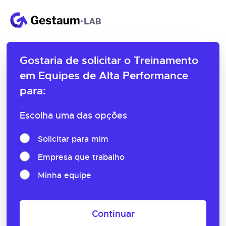
Gostaria de solicitar o
Treinamento
em Equipes de Alta Performance
para:
Escolha uma das opções
Solicitar para mim
Empresa que trabalho
Minha equipe
Continuar