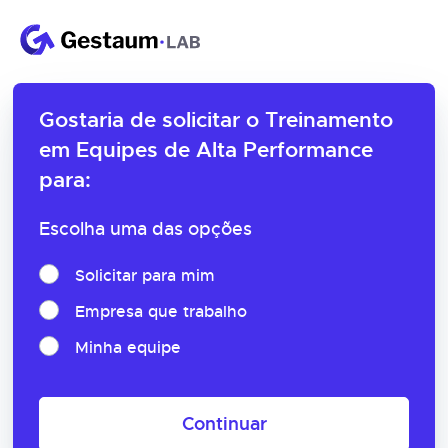
Gostaria de solicitar o
Treinamento
em Equipes de Alta Performance
para:
Escolha uma das opções
Solicitar para mim
Empresa que trabalho
Minha equipe
Continuar