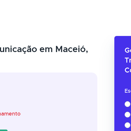
unicação em Maceió,
G
T
C
Es