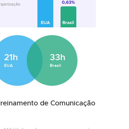
organização
21h
33h
EUA
Brasil
 Treinamento de Comunicação