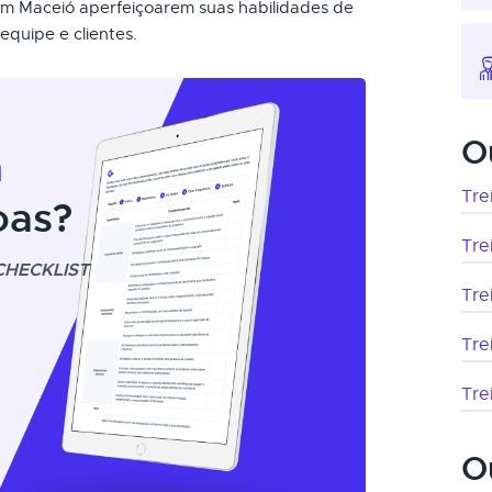
 em Maceió aperfeiçoarem suas habilidades de
quipe e clientes.
O
m
Tre
oas?
Tre
CHECKLIST
Tre
Tre
Tre
O