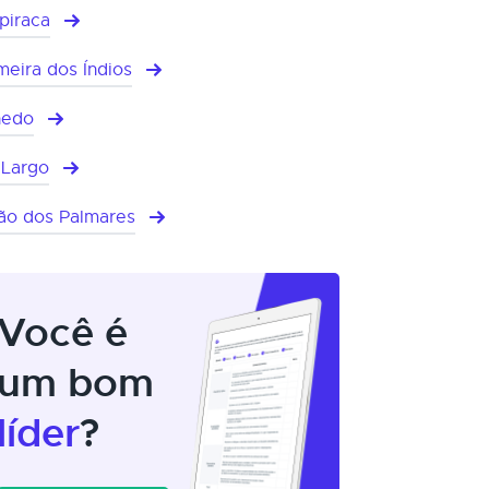
piraca
meira dos Índios
nedo
 Largo
ão dos Palmares
Você é
um bom
líder
?