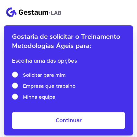
Gostaria de solicitar o
Treinamento
Metodologias Ágeis para:
Escolha uma das opções
Solicitar para mim
Empresa que trabalho
Minha equipe
Continuar