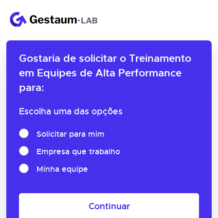
Gostaria de solicitar o
Treinamento
em Equipes de Alta Performance
para:
Escolha uma das opções
Solicitar para mim
Empresa que trabalho
Minha equipe
Continuar