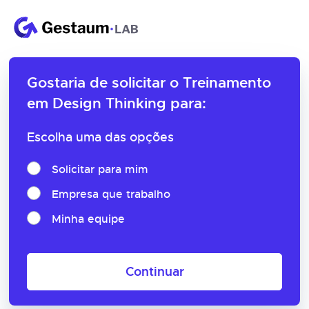
Gostaria de solicitar o
Treinamento
em Design Thinking para:
Escolha uma das opções
Solicitar para mim
Empresa que trabalho
Minha equipe
Continuar