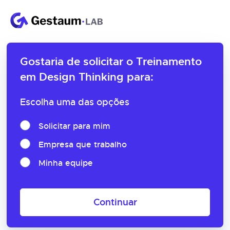
Gostaria de solicitar o
Treinamento
em Design Thinking para:
Escolha uma das opções
Solicitar para mim
Empresa que trabalho
Minha equipe
Continuar