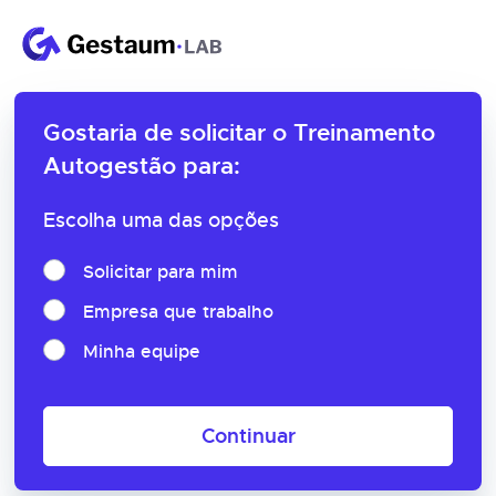
Gostaria de solicitar o
Treinamento
Autogestão para:
Escolha uma das opções
Solicitar para mim
Empresa que trabalho
Minha equipe
Continuar