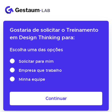
Gostaria de solicitar o
Treinamento
em Design Thinking para:
Escolha uma das opções
Solicitar para mim
Empresa que trabalho
Minha equipe
Continuar