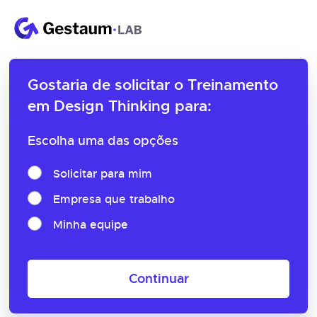
Gostaria de solicitar o
Treinamento
em Design Thinking para:
Escolha uma das opções
Solicitar para mim
Empresa que trabalho
Minha equipe
Continuar