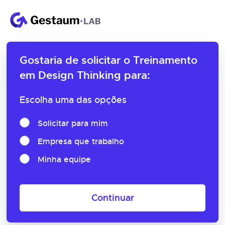
Gostaria de solicitar o
Treinamento
em Design Thinking para:
Escolha uma das opções
Solicitar para mim
Empresa que trabalho
Minha equipe
Continuar