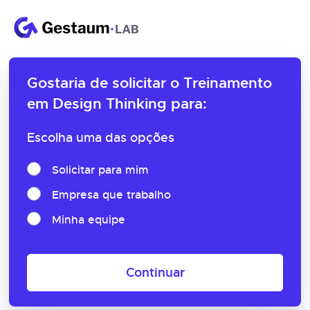
Gostaria de solicitar o
Treinamento
em Design Thinking para:
Escolha uma das opções
Solicitar para mim
Empresa que trabalho
Minha equipe
Continuar