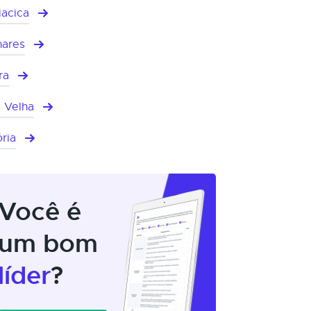
iacica
hares
ra
a Velha
ória
Você é
um bom
líder
?