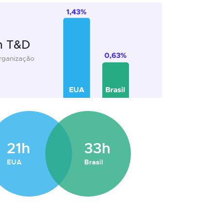
m T&D
organização
21h
33h
EUA
Brasil