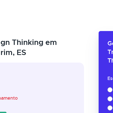
gn Thinking em
G
rim, ES
T
T
Es