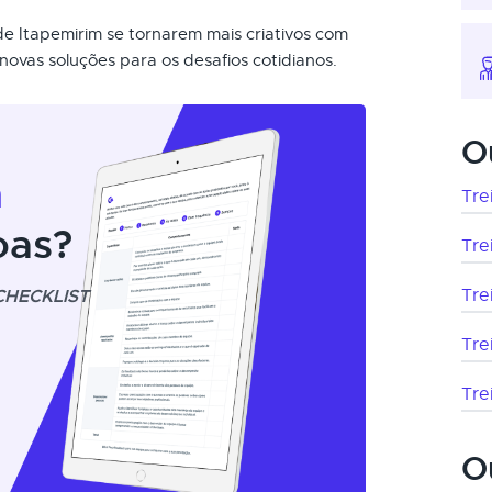
de Itapemirim se tornarem mais criativos com
novas soluções para os desafios cotidianos.
O
m
Tre
oas?
Tre
CHECKLIST
Tre
Tre
Tre
O