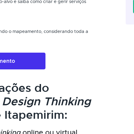
alvo e saiba como criar e gerir serviços
endo o mapeamento, considerando toda a
amento
cações do
m
Design Thinking
 Itapemirim:
inking
online ou virtual