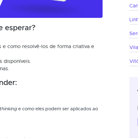
Car
Lin
e esperar?
Ser
 e como resolvê-los de forma criativa e
Vil
 disponíveis.
Vit
mas.
nder:
thinking
e como eles podem ser aplicados ao