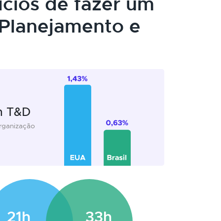
ícios de fazer um
Planejamento e
m T&D
organização
21h
33h