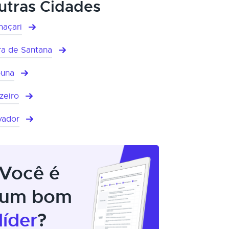
utras Cidades
açari
ra de Santana
buna
zeiro
vador
Você é
um bom
líder
?