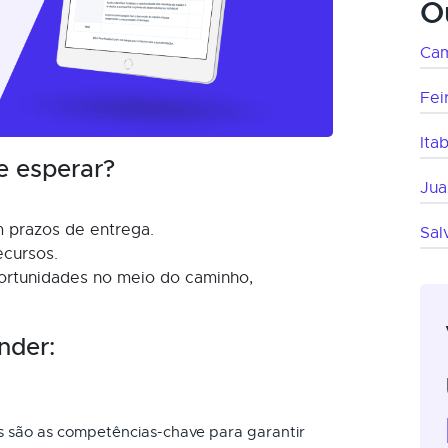
O
Cam
Fei
Ita
e esperar?
Jua
 prazos de entrega.
Sal
ecursos.
ortunidades no meio do caminho,
nder:
is são as competências-chave para garantir