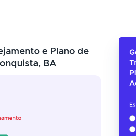
ejamento e Plano de
G
onquista, BA
T
P
A
Es