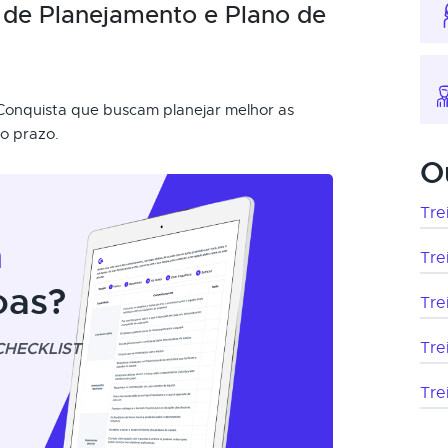
 de Planejamento e Plano de
a Conquista que buscam planejar melhor as
go prazo.
O
Tre
m
Tre
oas?
Tre
CHECKLIST
Tre
Tre