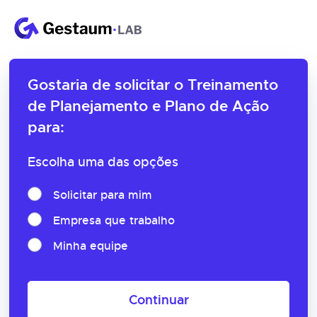
Gostaria de solicitar o
Treinamento
de Planejamento e Plano de Ação
para:
Escolha uma das opções
Solicitar para mim
Empresa que trabalho
Minha equipe
Continuar