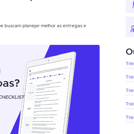
que buscam planejar melhor as entregas e
O
Tre
m
Tre
oas?
Tre
CHECKLIST
Tre
Tre