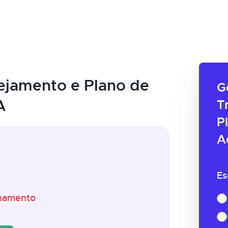
ejamento e Plano de
G
A
T
P
A
Es