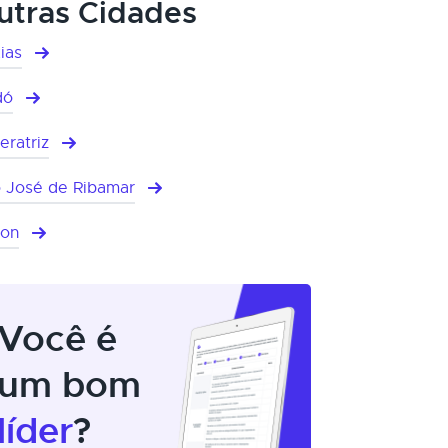
utras Cidades
ias
dó
eratriz
 José de Ribamar
mon
Você é
um bom
líder
?