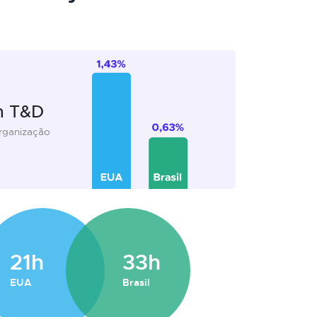
m T&D
organização
21h
33h
EUA
Brasil