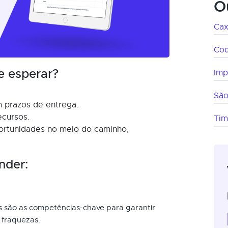
O
Cax
Co
e esperar?
Imp
São
 prazos de entrega.
ecursos.
Ti
ortunidades no meio do caminho,
nder:
is são as competências-chave para garantir
 fraquezas.