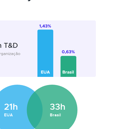
m T&D
organização
21h
33h
EUA
Brasil