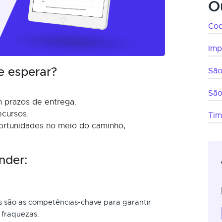
O
Co
Imp
e esperar?
São
São
 prazos de entrega.
ecursos.
Ti
ortunidades no meio do caminho,
nder:
is são as competências-chave para garantir
 fraquezas.