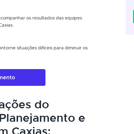
 acompanhar os resultados das equipes.
Caxias.
torne situações difíceis para diminuir os
amento
cações do
Planejamento e
m Caxias: