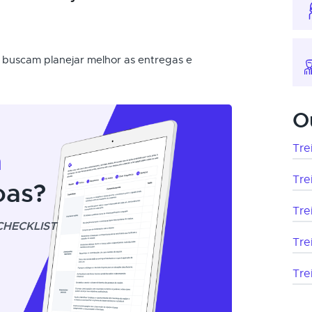
e buscam planejar melhor as entregas e
O
Tre
m
Tre
oas?
Tre
CHECKLIST
Tre
Tre