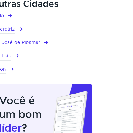
utras Cidades
dó
eratriz
 José de Ribamar
 Luís
mon
Você é
um bom
líder
?