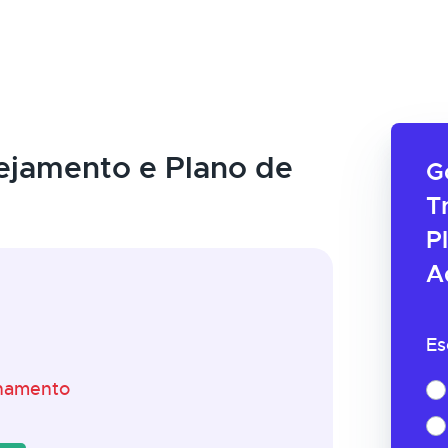
ejamento e Plano de
G
T
P
A
Es