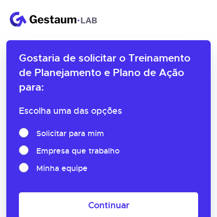
Gostaria de solicitar o
Treinamento
de Planejamento e Plano de Ação
para:
Escolha uma das opções
Solicitar para mim
Empresa que trabalho
Minha equipe
Continuar