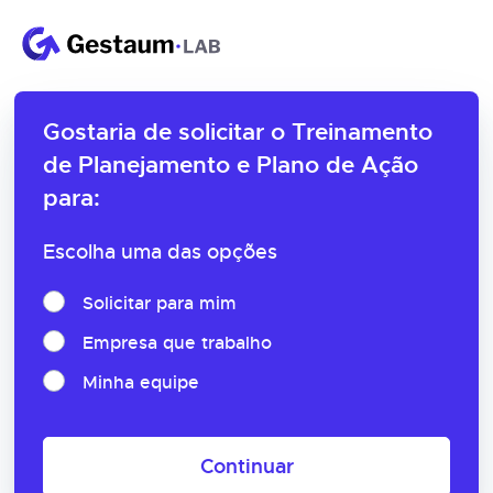
Gostaria de solicitar o
Treinamento
de Planejamento e Plano de Ação
para:
Escolha uma das opções
Solicitar para mim
Empresa que trabalho
Minha equipe
Continuar