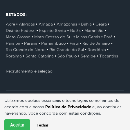
ESTADOS:
Acre
Alagoas
Amapá
Amazonas
Bahia
Ceará
Distrito Federal
Espírito Santo
Goiás
Maranhão
Mato Grosso
Mato Grosso do Sul
Minas Gerais
Pará
Paraíba
Paraná
Pernambuco
Piauí
Rio de Janeiro
Rio Grande do Norte
Rio Grande do Sul
Rondônia
Roraima
Santa Catarina
São Paulo
Sergipe
Tocantins
Recrutamento e seleção
Utilizamos cookies essenciais e tecnologias semelhantes de
acordo com a nossa
Política de Privacidade
e, ao continuar
© Gestaum Lab ® Todos os direitos reservados.
navegando, você concorda com estas condições.
Aceitar
Fechar