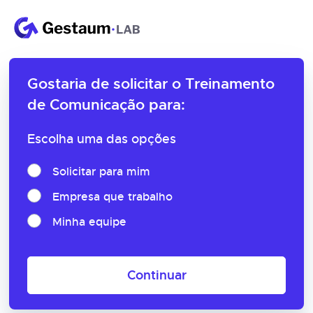
Gostaria de solicitar o
Treinamento
de Comunicação para:
Escolha uma das opções
Solicitar para mim
Empresa que trabalho
Minha equipe
Continuar