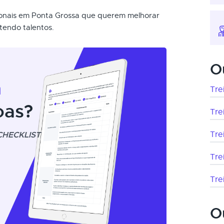
ssionais em Ponta Grossa que querem melhorar
tendo talentos.
O
m
Tre
oas?
Tre
CHECKLIST
Tre
Tre
Tre
O