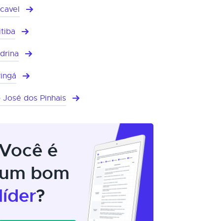
cavel
itiba
drina
ingá
 José dos Pinhais
Você é
um bom
líder
?