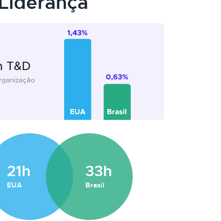
Liderança
m T&D
organização
21h
33h
EUA
Brasil