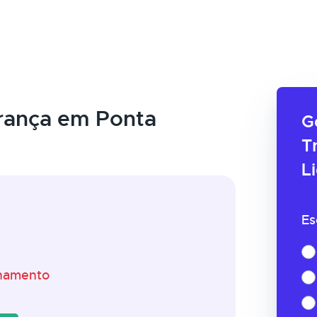
rança em Ponta
G
T
L
Es