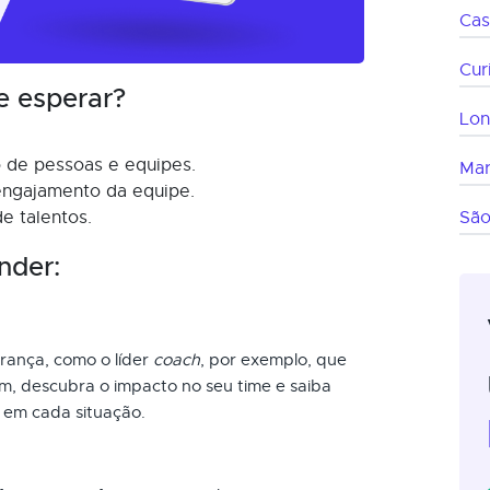
Cas
Cur
e esperar?
Lon
o de pessoas e equipes.
Mar
ngajamento da equipe.
e talentos.
São
nder:
derança, como o líder
coach
, por exemplo, que
m, descubra o impacto no seu time e saiba
vo em cada situação.