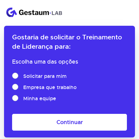
Gostaria de solicitar o
Treinamento
de Liderança para:
Escolha uma das opções
Solicitar para mim
Empresa que trabalho
Minha equipe
Continuar