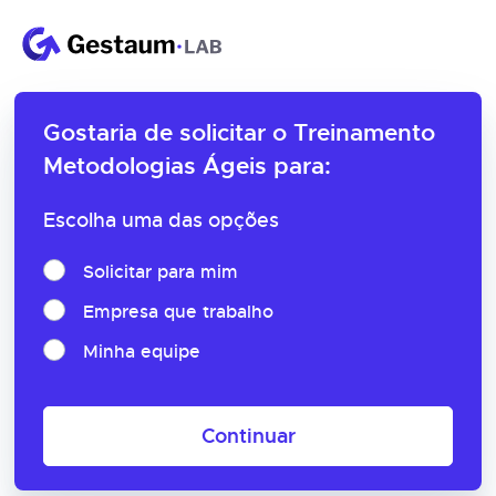
Gostaria de solicitar o
Treinamento
Metodologias Ágeis para:
Escolha uma das opções
Solicitar para mim
Empresa que trabalho
Minha equipe
Continuar