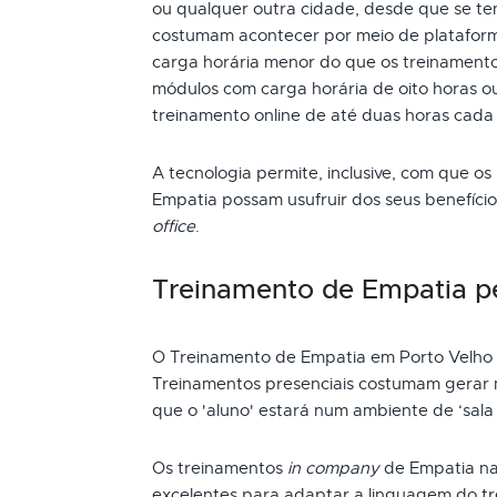
ou qualquer outra cidade, desde que se ten
costumam acontecer por meio de plataform
carga horária menor do que os treinamento
módulos com carga horária de oito horas ou
treinamento online de até duas horas cada
A tecnologia permite, inclusive, com que os
Empatia possam usufruir dos seus benefíc
office
.
Treinamento de Empatia p
O Treinamento de Empatia em Porto Velho 
Treinamentos presenciais costumam gerar m
que o 'aluno' estará num ambiente de ‘sala 
Os treinamentos
in company
de Empatia na
excelentes para adaptar a linguagem do t