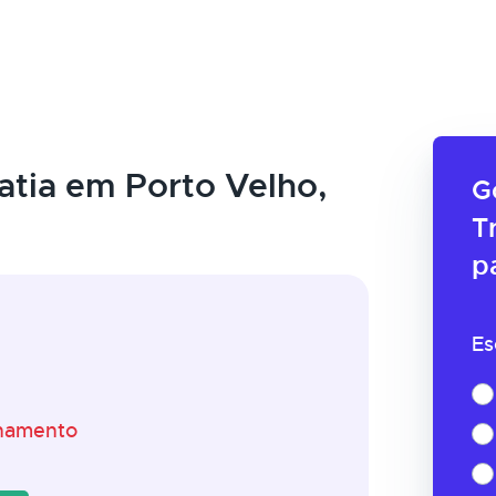
tia em Porto Velho,
G
T
p
Es