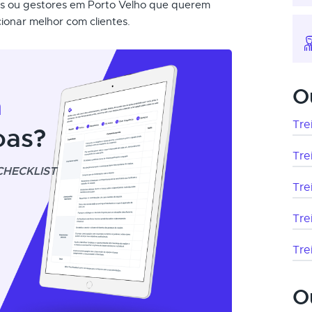
is ou gestores em Porto Velho que querem
cionar melhor com clientes.
O
m
Tre
oas?
Tre
CHECKLIST
Tre
Tre
Tre
O