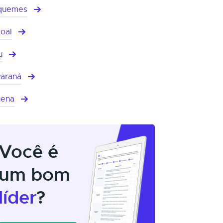
quemes
oal
u
Paraná
hena
Você é
um bom
líder
?