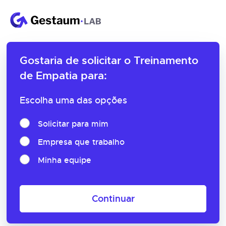
Gostaria de solicitar o
Treinamento
de Empatia para:
Escolha uma das opções
Solicitar para mim
Empresa que trabalho
Minha equipe
Continuar