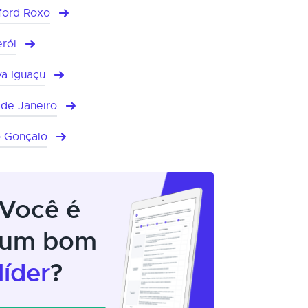
ford Roxo
erói
a Iguaçu
 de Janeiro
 Gonçalo
Você é
um bom
líder
?