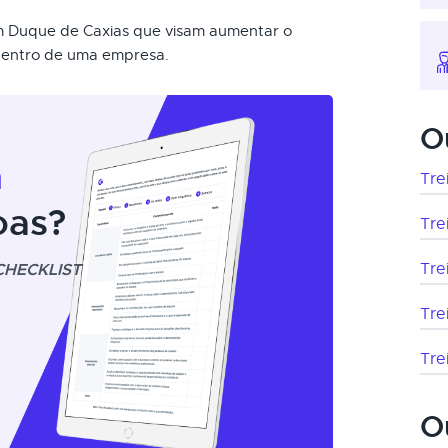
em Duque de Caxias que visam aumentar o
 dentro de uma empresa.
O
m
Tre
oas?
Tre
CHECKLIST
Tre
Tre
Tre
O