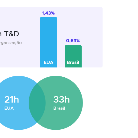
m T&D
organização
21h
33h
EUA
Brasil