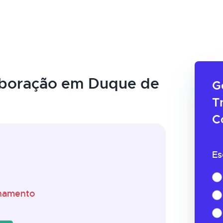
aboração em Duque de
G
T
C
Es