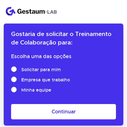
Gostaria de solicitar o
Treinamento
de Colaboração para:
Escolha uma das opções
Solicitar para mim
Empresa que trabalho
Minha equipe
Continuar