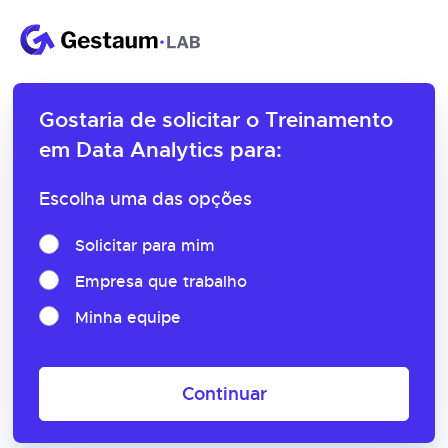
Gostaria de solicitar o
Treinamento
em Data Analytics para:
Escolha uma das opções
Solicitar para mim
Empresa que trabalho
Minha equipe
Continuar