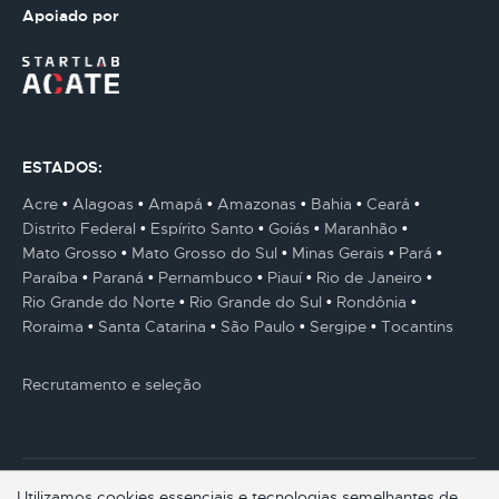
Apoiado por
ESTADOS:
Acre
Alagoas
Amapá
Amazonas
Bahia
Ceará
Distrito Federal
Espírito Santo
Goiás
Maranhão
Mato Grosso
Mato Grosso do Sul
Minas Gerais
Pará
Paraíba
Paraná
Pernambuco
Piauí
Rio de Janeiro
Rio Grande do Norte
Rio Grande do Sul
Rondônia
Roraima
Santa Catarina
São Paulo
Sergipe
Tocantins
Recrutamento e seleção
Utilizamos cookies essenciais e tecnologias semelhantes de