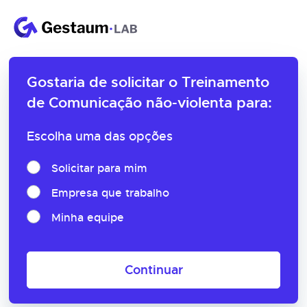
Gostaria de solicitar o
Treinamento
de Comunicação não-violenta para:
Escolha uma das opções
Solicitar para mim
Empresa que trabalho
Minha equipe
Continuar