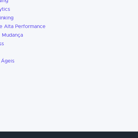
ding
tics
inking
e Alta Performance
a Mudança
ss
 Ágeis