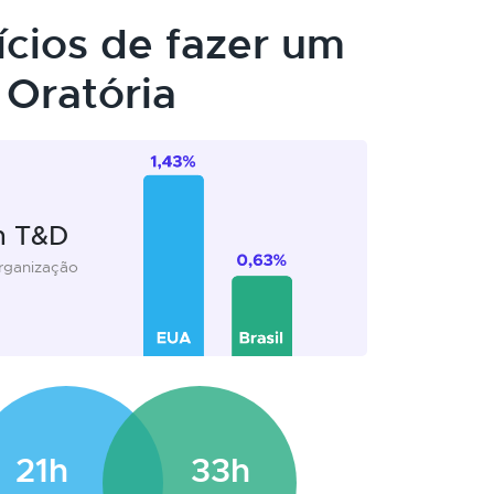
ícios de fazer um
Oratória
m T&D
organização
21h
33h