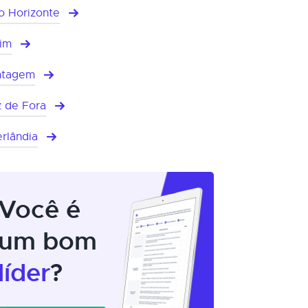
o Horizonte
im
ntagem
z de Fora
rlândia
Você é
um bom
líder
?