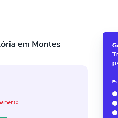
ória em Montes
G
T
p
Es