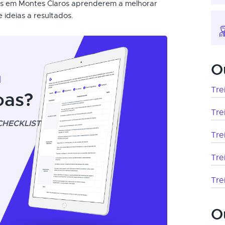
ais em Montes Claros aprenderem a melhorar
 ideias a resultados.
O
m
Tre
oas?
Tre
CHECKLIST
Tre
Tre
Tre
O