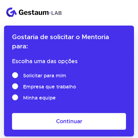
Gostaria de solicitar o
Mentoria
para:
Escolha uma das opções
Solicitar para mim
Empresa que trabalho
Minha equipe
Continuar