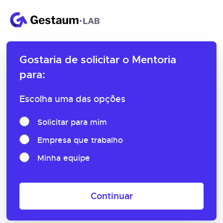
Gostaria de solicitar o
Mentoria
para:
Escolha uma das opções
Solicitar para mim
Empresa que trabalho
Minha equipe
Continuar