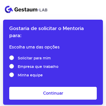
Gostaria de solicitar o
Mentoria
para:
Escolha uma das opções
Solicitar para mim
Empresa que trabalho
Minha equipe
Continuar