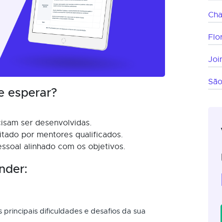
Ch
Flo
Join
São
e esperar?
cisam ser desenvolvidas.
itado por mentores qualificados.
soal alinhado com os objetivos.
nder:
s principais dificuldades e desafios da sua