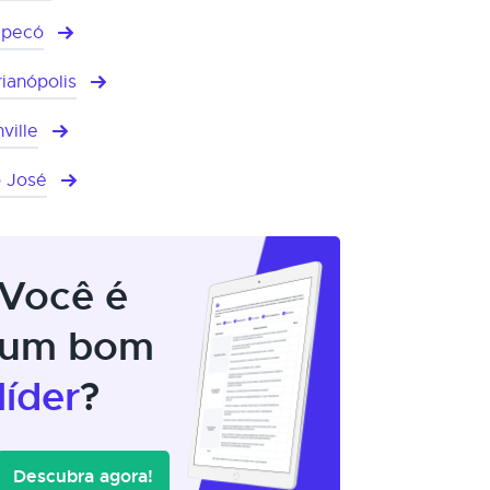
apecó
rianópolis
ville
 José
Você é
um bom
líder
?
Descubra agora!