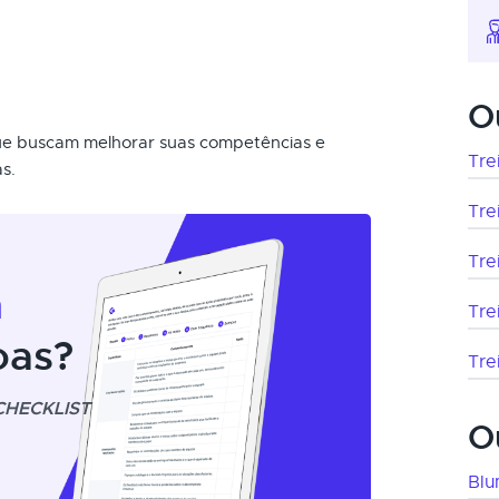
O
que buscam melhorar suas competências e
Tre
s.
Tre
Tre
m
Tre
oas?
Tre
CHECKLIST
O
Bl