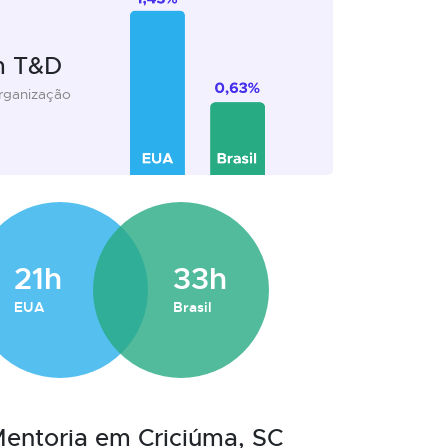
m T&D
organização
21h
33h
EUA
Brasil
Mentoria em Criciúma, SC