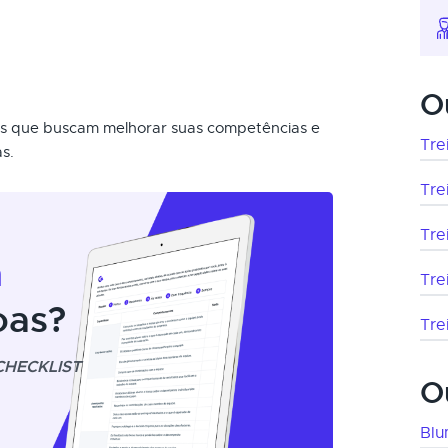
O
olis que buscam melhorar suas competências e
Tre
s.
Tre
Tre
m
Tre
oas?
Tre
CHECKLIST
O
Bl