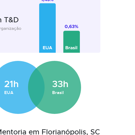
m T&D
organização
21h
33h
EUA
Brasil
Mentoria em Florianópolis, SC