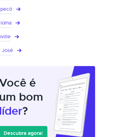
apecó
ciúma
ville
 José
Você é
um bom
líder
?
Descubra agora!