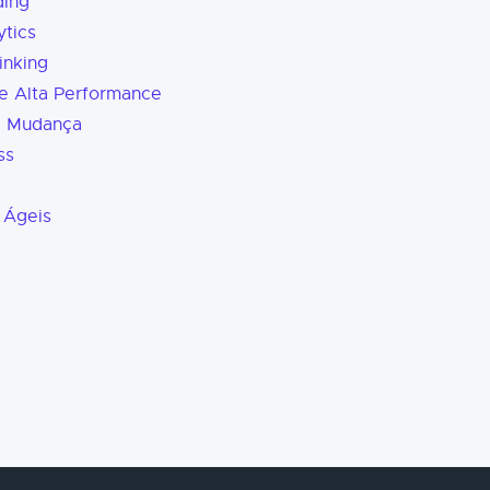
ding
tics
inking
e Alta Performance
a Mudança
ss
 Ágeis