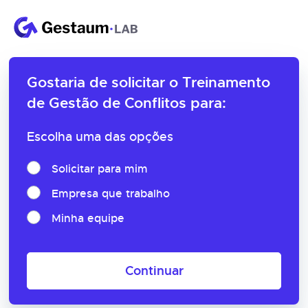
Gostaria de solicitar o
Treinamento
de Gestão de Conflitos para:
Escolha uma das opções
Solicitar para mim
Empresa que trabalho
Minha equipe
Continuar