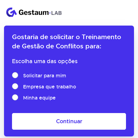
Gostaria de solicitar o
Treinamento
de Gestão de Conflitos para:
Escolha uma das opções
Solicitar para mim
Empresa que trabalho
Minha equipe
Continuar