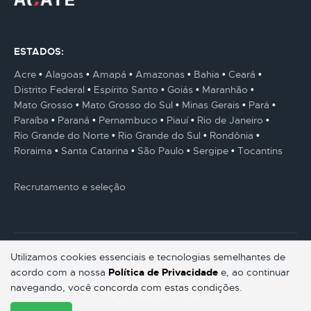
ESTADOS:
Acre
Alagoas
Amapá
Amazonas
Bahia
Ceará
Distrito Federal
Espírito Santo
Goiás
Maranhão
Mato Grosso
Mato Grosso do Sul
Minas Gerais
Pará
Paraíba
Paraná
Pernambuco
Piauí
Rio de Janeiro
Rio Grande do Norte
Rio Grande do Sul
Rondônia
Roraima
Santa Catarina
São Paulo
Sergipe
Tocantins
Recrutamento e seleção
Utilizamos cookies essenciais e tecnologias semelhantes de
acordo com a nossa
Política de Privacidade
e, ao continuar
© Gestaum Lab ® Todos os direitos reservados.
navegando, você concorda com estas condições.