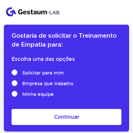
Gostaria de solicitar o
Treinamento
de Empatia para:
Escolha uma das opções
Solicitar para mim
Empresa que trabalho
Minha equipe
Continuar