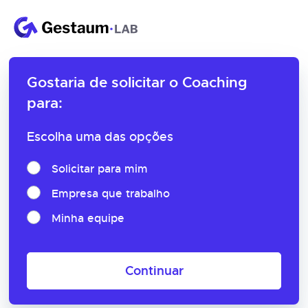
Gostaria de solicitar o
Coaching
para:
Escolha uma das opções
Solicitar para mim
Empresa que trabalho
Minha equipe
Continuar