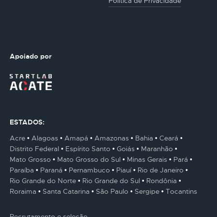
Politica de Privacidade
Apoiado por
ESTADOS:
Acre
Alagoas
Amapá
Amazonas
Bahia
Ceará
Distrito Federal
Espírito Santo
Goiás
Maranhão
Mato Grosso
Mato Grosso do Sul
Minas Gerais
Pará
Paraíba
Paraná
Pernambuco
Piauí
Rio de Janeiro
Rio Grande do Norte
Rio Grande do Sul
Rondônia
Roraima
Santa Catarina
São Paulo
Sergipe
Tocantins
Recrutamento e seleção