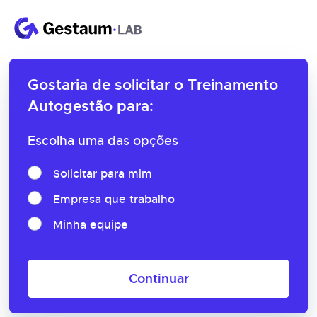
Gostaria de solicitar o
Treinamento
Autogestão para:
Escolha uma das opções
Solicitar para mim
Empresa que trabalho
Minha equipe
Continuar