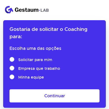
Gostaria de solicitar o
Coaching
para:
Escolha uma das opções
Solicitar para mim
Empresa que trabalho
Minha equipe
Continuar